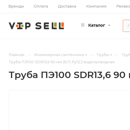
Бренды
Оплата
Доставка
Компания
Рекви
Каталог
—
—
—
Главная
Инженерная сантехника
Трубы
Тру
Труба ПЭ100 SDR13,6 90 мм (6,7) Ру12,5 водопроводная
Труба ПЭ100 SDR13,6 90 