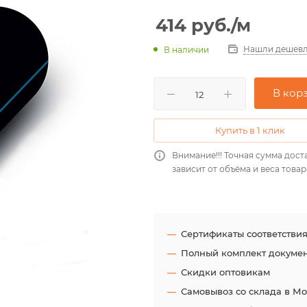
414
руб.
/м
Нашли дешевл
В наличии
В кор
Купить в 1 клик
Внимание!!! Точная сумма дост
зависит от объёма и веса товар
Сертификаты соответстви
Полный комплект докуме
Скидки оптовикам
Самовывоз со склада в М