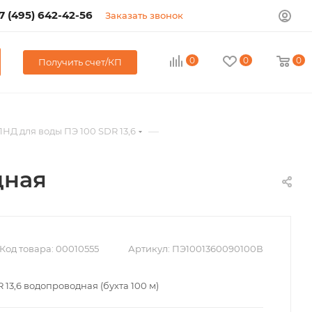
7 (495) 642-42-56
Заказать звонок
0
0
0
Получить счет/КП
—
НД для воды ПЭ 100 SDR 13,6
дная
Код товара:
00010555
Артикул:
ПЭ1001360090100В
 13,6 водопроводная (бухта 100 м)