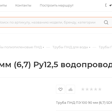
+
зиты
Контакты
Построить маршрут
—
—
бы полиэтиленовые ПНД
Трубы ПНД для воды
Трубы П
мм (6,7) Ру12,5 водопрово
Труба ПНД ПЭ 100 90 мм (6,7) SDR