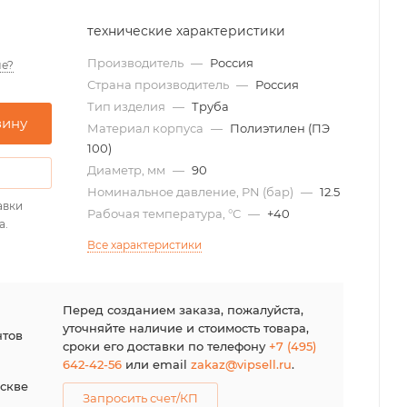
технические характеристики
Производитель
—
Россия
е?
Страна производитель
—
Россия
Тип изделия
—
Труба
зину
Материал корпуса
—
Полиэтилен (ПЭ
100)
Диаметр, мм
—
90
Номинальное давление, PN (бар)
—
12.5
авки
Рабочая температура, °С
—
+40
а.
Все характеристики
я
Перед созданием заказа, пожалуйста,
уточняйте наличие и стоимость товара,
нтов
сроки его доставки по телефону
+7 (495)
642-42-56
или email
zakaz@vipsell.ru
.
оскве
Запросить счет/КП