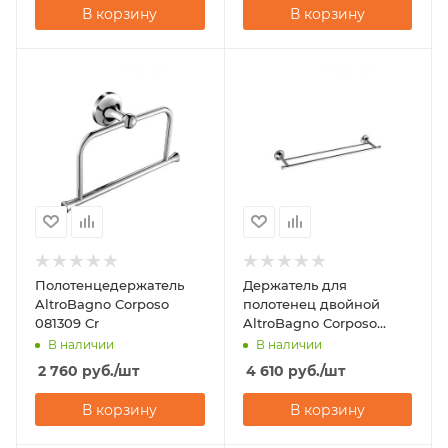
В корзину
В корзину
Полотенцедержатель
Держатель для
AltroBagno Corposo
полотенец двойной
081309 Cr
AltroBagno Corposo
081406 Cr
В наличии
В наличии
2 760
руб.
/шт
4 610
руб.
/шт
В корзину
В корзину