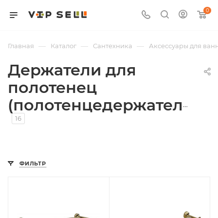
0
—
—
—
Главная
Каталог
Сантехника
Аксессуары для ван
Держатели для
полотенец
(полотенцедержатели)
16
ФИЛЬТР