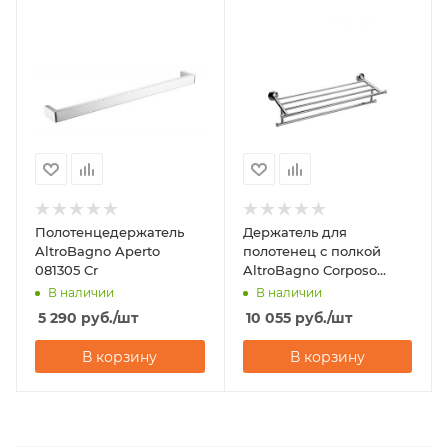
Полотенцедержатель
Держатель для
AltroBagno Aperto
полотенец с полкой
081305 Cr
AltroBagno Corposo
081506 Cr
В наличии
В наличии
5 290
руб.
/шт
10 055
руб.
/шт
В корзину
В корзину