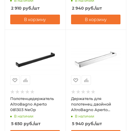
В наличии
В наличии
2 910
руб.
/шт
2 940
руб.
/шт
В корзину
В корзину
Полотенцедержатель
Держатель для
AltroBagno Aperto
полотенец двойной
081303 NeOp
AltroBagno Aperto
081404 Cr
В наличии
В наличии
5 650
руб.
/шт
5 940
руб.
/шт