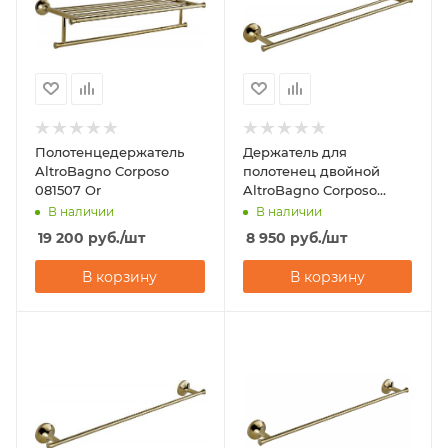
Полотенцедержатель
Держатель для
AltroBagno Corposo
полотенец двойной
081507 Or
AltroBagno Corposo
081407 Or
В наличии
В наличии
19 200
руб.
/шт
8 950
руб.
/шт
В корзину
В корзину