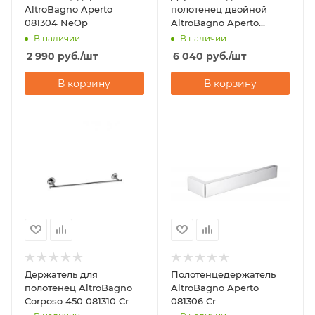
AltroBagno Aperto
полотенец двойной
081304 NeOp
AltroBagno Aperto
081403 NeOp
В наличии
В наличии
2 990
руб.
/шт
6 040
руб.
/шт
В корзину
В корзину
Держатель для
Полотенцедержатель
полотенец AltroBagno
AltroBagno Aperto
Corposo 450 081310 Cr
081306 Cr