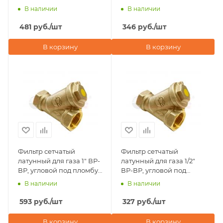
пломбу, Valfex 46Б5фт
пломбу, Valfex 46Б5фт,
В наличии
В наличии
никелированный
481
руб.
/шт
346
руб.
/шт
В корзину
В корзину
Фильтр сетчатый
Фильтр сетчатый
латунный для газа 1" ВР-
латунный для газа 1/2"
ВР, угловой под пломбу,
ВР-ВР, угловой под
Valfex 46Б5фт
пломбу, Valfex 46Б5фт
В наличии
В наличии
593
руб.
/шт
327
руб.
/шт
В корзину
В корзину