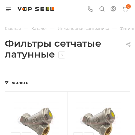
0
—
—
—
Главная
Каталог
Инженерная сантехника
Фитин
Фильтры сетчатые
латунные
6
ФИЛЬТР