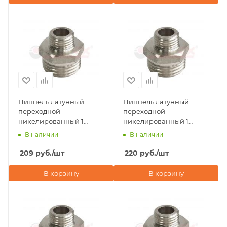
Ниппель латунный
Ниппель латунный
переходной
переходной
никелированный 1
никелированный 1
1/4"х3/4" наружная
1/4"х1/2" наружная
В наличии
В наличии
резьба Valfex
резьба Valfex
209
руб.
/шт
220
руб.
/шт
В корзину
В корзину