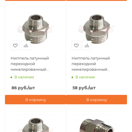
Ниппель латунный
Ниппель латунный
переходной
переходной
никелированный
никелированный
3/4"х1/2" наружная
1/2"х1/4" наружная
В наличии
В наличии
резьба Valfex
резьба Valfex
86
руб.
/шт
58
руб.
/шт
В корзину
В корзину