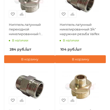
Ниппель латунный
Ниппель латунный
переходной
никелированный 3/4"
никелированный 1
наружная резьба Valfex
1/2"х1/2" наружная
В наличии
В наличии
резьба Valfex
284
руб.
/шт
104
руб.
/шт
В корзину
В корзину