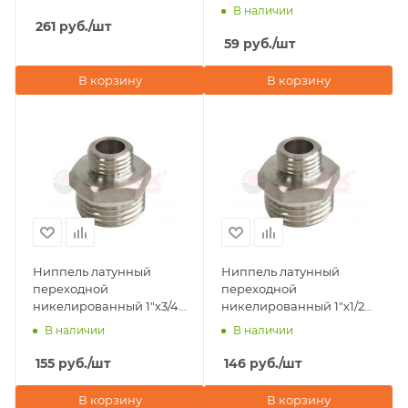
1/2"х3/8" наружная
В наличии
резьба Valfex
261
руб.
/шт
59
руб.
/шт
В корзину
В корзину
Ниппель латунный
Ниппель латунный
переходной
переходной
никелированный 1"х3/4"
никелированный 1"х1/2"
наружная резьба Valfex
наружная резьба Valfex
В наличии
В наличии
155
руб.
/шт
146
руб.
/шт
В корзину
В корзину