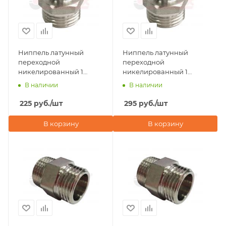
Ниппель латунный
Ниппель латунный
переходной
переходной
никелированный 1
никелированный 1
1/4"х1" наружная резьба
1/2"х1" наружная резьба
В наличии
В наличии
Valfex
Valfex
225
руб.
/шт
295
руб.
/шт
В корзину
В корзину