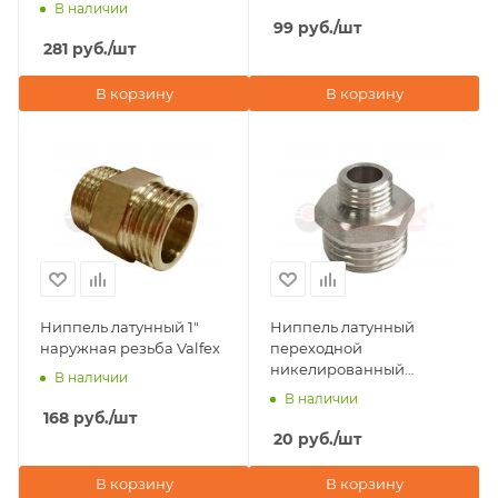
В наличии
99
руб.
/шт
281
руб.
/шт
В корзину
В корзину
Ниппель латунный 1"
Ниппель латунный
наружная резьба Valfex
переходной
никелированный
В наличии
3/8"х1/4" наружная
В наличии
резьба Valfex
168
руб.
/шт
20
руб.
/шт
В корзину
В корзину