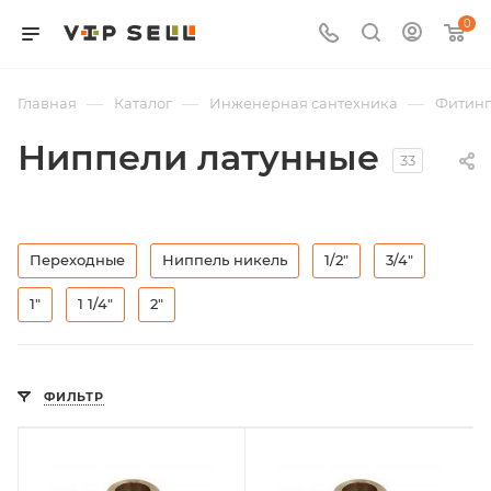
0
—
—
—
Главная
Каталог
Инженерная сантехника
Фитин
Ниппели латунные
33
Переходные
Ниппель никель
1/2"
3/4"
1"
1 1/4"
2"
ФИЛЬТР