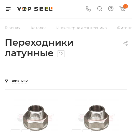
0
—
—
—
Главная
Каталог
Инженерная сантехника
Фитин
Переходники
латунные
12
ФИЛЬТР