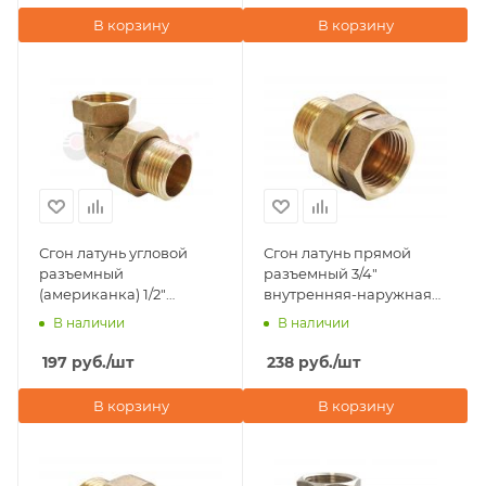
В корзину
В корзину
Сгон латунь угловой
Сгон латунь прямой
разъемный
разъемный 3/4"
(американка) 1/2"
внутренняя-наружная
внутренняя-наружная
резьба Valfex
В наличии
В наличии
резьба Valfex
197
руб.
/шт
238
руб.
/шт
В корзину
В корзину