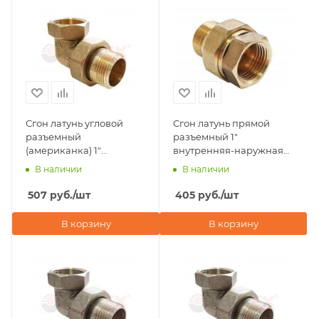
Сгон латунь угловой
Сгон латунь прямой
разъемный
разъемный 1"
(американка) 1"
внутренняя-наружная
внутренняя-наружная
резьба Valfex
В наличии
В наличии
резьба Valfex
507
руб.
/шт
405
руб.
/шт
В корзину
В корзину