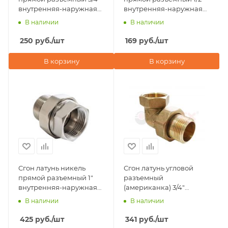
внутренняя-наружная
внутренняя-наружная
резьба Valfex
резьба Valfex
В наличии
В наличии
250
руб.
/шт
169
руб.
/шт
В корзину
В корзину
Сгон латунь никель
Сгон латунь угловой
прямой разъемный 1"
разъемный
внутренняя-наружная
(американка) 3/4"
резьба Valfex
внутренняя-наружная
В наличии
В наличии
резьба Valfex
425
руб.
/шт
341
руб.
/шт