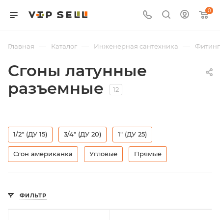
0
—
—
—
Главная
Каталог
Инженерная сантехника
Фитин
Сгоны латунные
разъемные
12
1/2" (ДУ 15)
3/4" (ДУ 20)
1" (ДУ 25)
Сгон американка
Угловые
Прямые
ФИЛЬТР