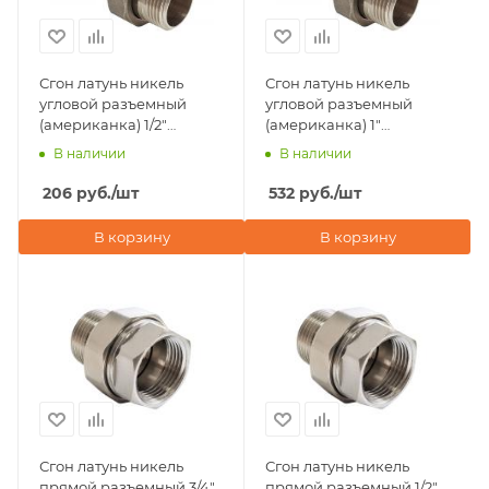
Сгон латунь никель
Сгон латунь никель
угловой разъемный
угловой разъемный
(американка) 1/2"
(американка) 1"
внутренняя-наружная
внутренняя-наружная
В наличии
В наличии
резьба Valfex
резьба Valfex
206
руб.
/шт
532
руб.
/шт
В корзину
В корзину
Сгон латунь никель
Сгон латунь никель
прямой разъемный 3/4"
прямой разъемный 1/2"