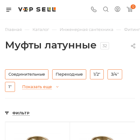
0
—
—
—
Главная
Каталог
Инженерная сантехника
Фитин
Муфты латунные
32
Соединительные
Переходные
1/2"
3/4"
1"
Показать еще
ФИЛЬТР