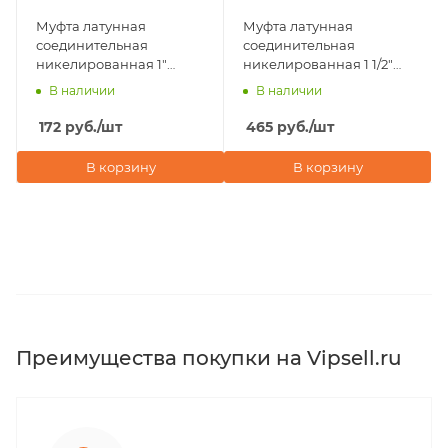
Муфта латунная
Муфта латунная
соединительная
соединительная
никелированная 1"
никелированная 1 1/2"
внутренняя резьба
внутренняя резьба
В наличии
В наличии
Valfex
Valfex
172
руб.
/шт
465
руб.
/шт
В корзину
В корзину
Преимущества покупки на Vipsell.ru