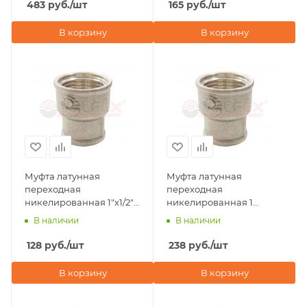
483
руб.
/шт
165
руб.
/шт
В корзину
В корзину
Муфта латунная
Муфта латунная
переходная
переходная
никелированная 1"х1/2"
никелированная 1
внутренняя резьба
1/4"х3/4" внутренняя
В наличии
В наличии
Valfex
резьба Valfex
128
руб.
/шт
238
руб.
/шт
В корзину
В корзину