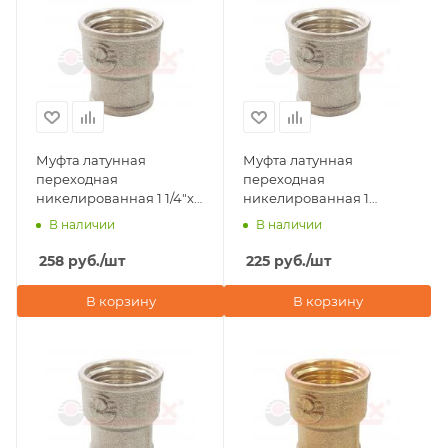
Муфта латунная
Муфта латунная
переходная
переходная
никелированная 1 1/4"х1"
никелированная 1
внутренняя резьба
1/4"х1/2" внутренняя
В наличии
В наличии
Valfex
резьба Valfex
258
руб.
/шт
225
руб.
/шт
В корзину
В корзину