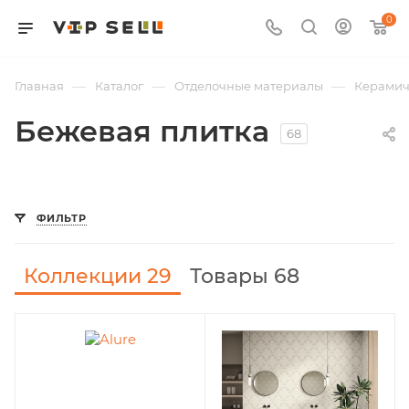
0
—
—
—
Главная
Каталог
Отделочные материалы
Керамич
Бежевая плитка
68
ФИЛЬТР
Коллекции
29
Товары 68