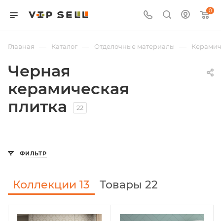
0
—
—
—
Главная
Каталог
Отделочные материалы
Керамич
Черная
керамическая
плитка
22
ФИЛЬТР
Коллекции
13
Товары 22