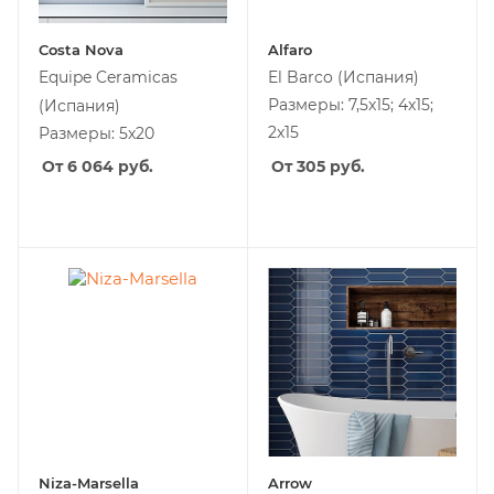
Costa Nova
Alfaro
Equipe Ceramicas
El Barco
(Испания)
Размеры: 7,5x15; 4x15;
(Испания)
2x15
Размеры: 5x20
От 6 064
руб.
От 305
руб.
Niza-Marsella
Arrow