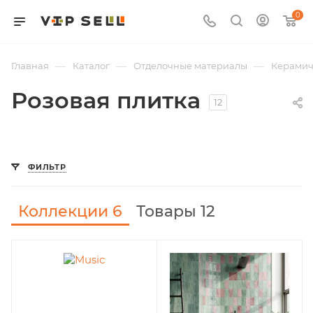
0
—
—
—
Главная
Каталог
Отделочные материалы
Керамич
Розовая плитка
12
ФИЛЬТР
Коллекции
6
Товары 12