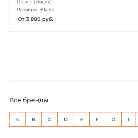
Gravita
(Индия)
Размеры: 80x160
От 3 800
руб.
Все бренды
A
B
C
D
E
F
G
I