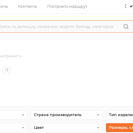
+
зиты
Контакты
Построить маршрут
могранит
13
Страна производитель
Тип издели
Цвет
Размеры, с