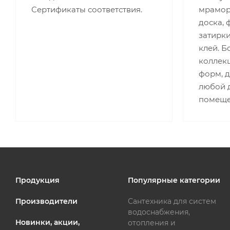
Сертификаты соответствия.
мрамор,
доска, 
затирки
клей. 
коллекц
форм, 
любой д
помеще
Продукция
Популярные категории
Производители
Сантехника для систем
водоснабжения,
Новинки, акции,
отопления и