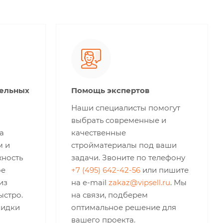
тельных
Помощь экспертов
Наши специалисты помогут
выбрать современные и
а
качественные
м и
стройматериалы под ваши
жность
задачи. Звоните по телефону
ое
+7 (495) 642-42-56
или пишите
из
на e-mail
zakaz@vipsell.ru
. Мы
ыстро.
на связи, подберем
кидки
оптимальное решение для
вашего проекта.