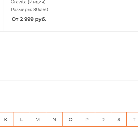
Gravita
(Индия)
Размеры: 80x160
От 2 999
руб.
K
L
M
N
O
P
R
S
T