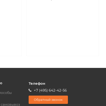
ю
Телефон
+7 (495) 642-42-56
пособы
Обратный звонок
и самовывоз