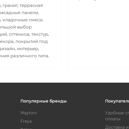
 гранит, террасная
фасадные панели,
, кладочные смеси,
Большой выбор
ий, оттенков, текстур,
декора, покрытий под
изайн, интерьер,
ния различного типа.
Популярные бренды
Покупател
Maytoni
Удобные с
оплаты
Freya
Доставка 