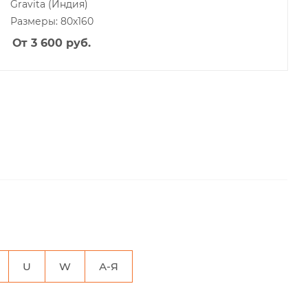
Gravita
(Индия)
Размеры: 80x160
От 3 600
руб.
U
W
А-Я