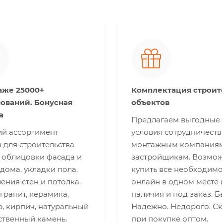
аже 25000+
Комплектация строи
ований. Бонусная
объектов
а
Предлагаем выгодные
й ассортимент
условия сотрудничеств
 для строительства
монтажным компания
 облицовки фасада и
застройщикам. Возмо
дома, укладки пола,
купить все необходим
ния стен и потолка.
онлайн в одном месте 
ранит, керамика,
наличия и под заказ. Б
, кирпич, натуральный
Надежно. Недорого. С
ственный камень,
при покупке оптом.