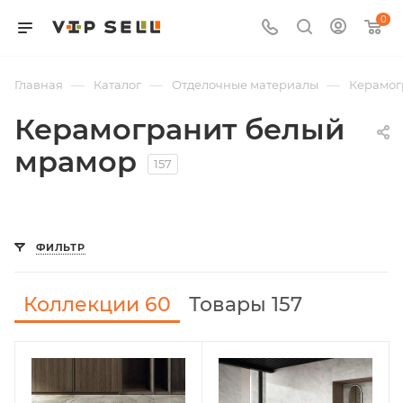
0
—
—
—
Главная
Каталог
Отделочные материалы
Керамог
Керамогранит белый
мрамор
157
ФИЛЬТР
Коллекции
60
Товары 157