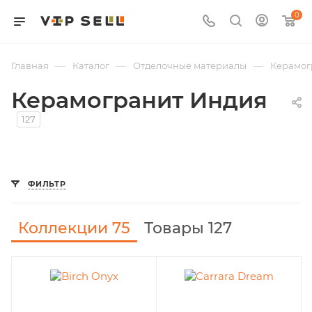
0
—
—
—
Главная
Каталог
Отделочные материалы
Керамог
Керамогранит Индия
127
ФИЛЬТР
Коллекции
75
Товары 127