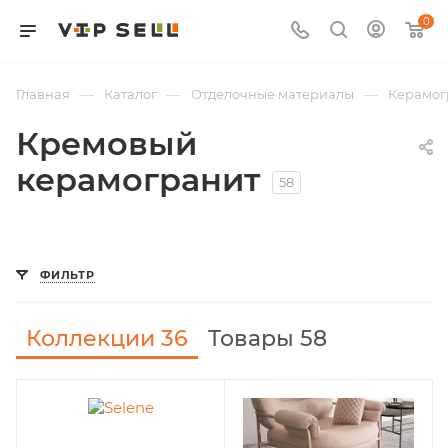
0
—
—
—
Главная
Каталог
Отделочные материалы
Керамог
Кремовый
керамогранит
58
ФИЛЬТР
Коллекции
36
Товары 58