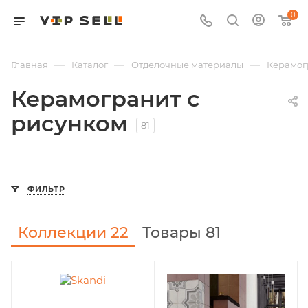
0
—
—
—
Главная
Каталог
Отделочные материалы
Керамог
Керамогранит с
рисунком
81
ФИЛЬТР
Коллекции
22
Товары 81