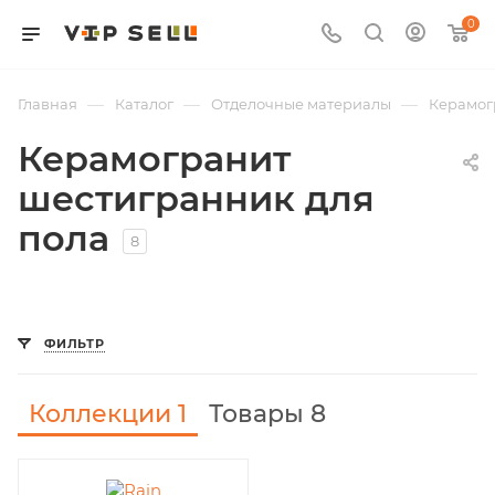
0
—
—
—
Главная
Каталог
Отделочные материалы
Керамог
Керамогранит
шестигранник для
пола
8
ФИЛЬТР
Коллекции
1
Товары 8