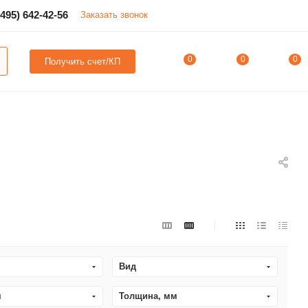
+7 (495) 642-42-56
Заказать звонок
0
0
0
Получить счет/КП
я
Вид
м
Толщина, мм