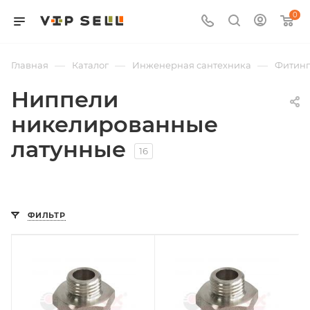
0
—
—
—
Главная
Каталог
Инженерная сантехника
Фитин
Ниппели
никелированные
латунные
16
ФИЛЬТР