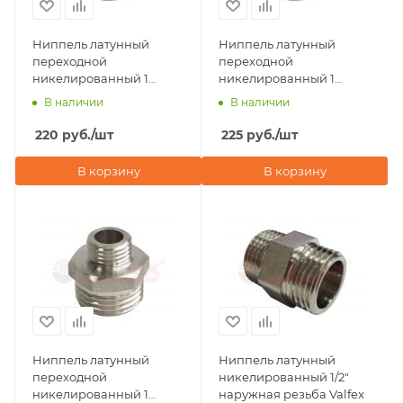
Ниппель латунный
Ниппель латунный
переходной
переходной
никелированный 1
никелированный 1
1/4"х1/2" наружная
1/4"х1" наружная резьба
В наличии
В наличии
резьба Valfex
Valfex
220
руб.
/шт
225
руб.
/шт
В корзину
В корзину
Ниппель латунный
Ниппель латунный
переходной
никелированный 1/2"
никелированный 1
наружная резьба Valfex