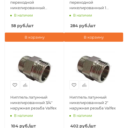
переходной
переходной
никелированный
никелированный 1
1/2"х1/4" наружная
1/2"х1/2" наружная
В наличии
В наличии
резьба Valfex
резьба Valfex
58
руб.
/шт
284
руб.
/шт
В корзину
В корзину
Ниппель латунный
Ниппель латунный
никелированный 3/4"
никелированный 2"
наружная резьба Valfex
наружная резьба Valfex
В наличии
В наличии
104
руб.
/шт
402
руб.
/шт