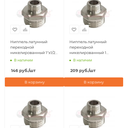
Ниппель латунный
Ниппель латунный
переходной
переходной
никелированный 1"х1/2"
никелированный 1
наружная резьба Valfex
1/4"х3/4" наружная
В наличии
В наличии
резьба Valfex
146
руб.
/шт
209
руб.
/шт
В корзину
В корзину