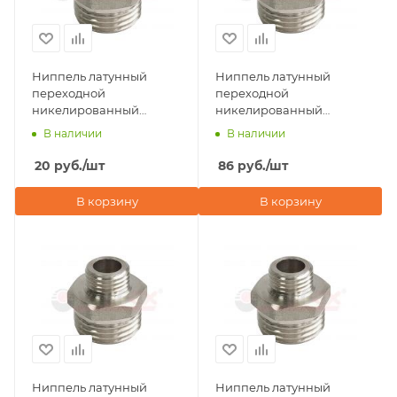
Ниппель латунный
Ниппель латунный
переходной
переходной
никелированный
никелированный
3/8"х1/4" наружная
3/4"х1/2" наружная
В наличии
В наличии
резьба Valfex
резьба Valfex
20
руб.
/шт
86
руб.
/шт
В корзину
В корзину
Ниппель латунный
Ниппель латунный