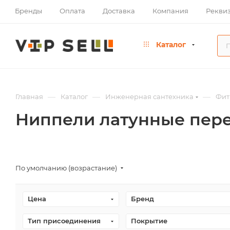
Бренды
Оплата
Доставка
Компания
Рекви
Каталог
—
—
—
Главная
Каталог
Инженерная сантехника
Фит
Ниппели латунные пер
По умолчанию (возрастание)
Цена
Бренд
Тип присоединения
Покрытие