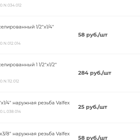
80.N.034.012
лированный 1/2"х1/4"
58
руб.
/шт
80.N.012.014
лированный 1 1/2"х1/2"
284
руб.
/шт
0.N.112.012
1/4" наружная резьба Valfex
25
руб.
/шт
80.L.038.014
3/8" наружная резьба Valfex
58
руб.
/шт