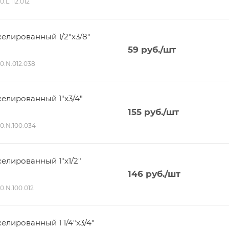
0.L.112.012
елированный 1/2"х3/8"
59
руб.
/шт
80.N.012.038
елированный 1"х3/4"
155
руб.
/шт
80.N.100.034
елированный 1"х1/2"
146
руб.
/шт
80.N.100.012
лированный 1 1/4"х3/4"