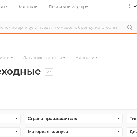
+
зиты
Контакты
Построить маршрут
—
—
инги
Латунные фитинги
Ниппели
еходные
22
Страна производитель
Тип
Материал корпуса
Ди