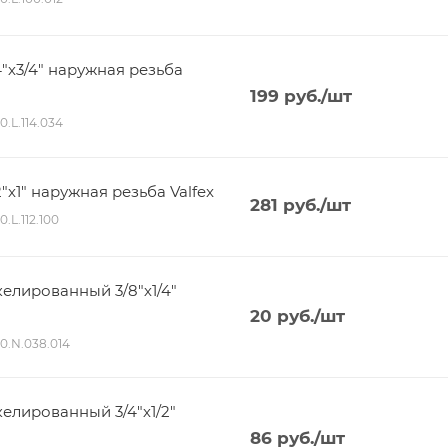
"х3/4" наружная резьба
199
руб.
/шт
0.L.114.034
"х1" наружная резьба Valfex
281
руб.
/шт
0.L.112.100
елированный 3/8"х1/4"
20
руб.
/шт
80.N.038.014
елированный 3/4"х1/2"
86
руб.
/шт