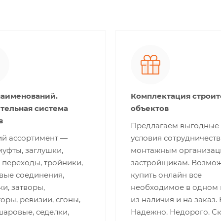
наименований.
Комплектация строи
тельная система
объектов
в
Предлагаем выгодные
й ассортимент —
условия сотрудничеств
муфты, заглушки,
монтажным организац
 переходы, тройники,
застройщикам. Возмо
вые соединения,
купить онлайн все
и, затворы,
необходимое в одном 
оры, ревизии, сгоны,
из наличия и на заказ.
шаровые, седелки,
Надежно. Недорого. С