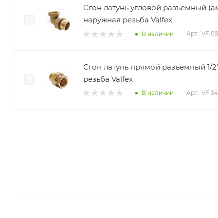
Сгон латунь угловой разъемный (ам
наружная резьба Valfex
Арт.: VF.09
В наличии
Сгон латунь прямой разъемный 1/2
резьба Valfex
Арт.: VF.34
В наличии