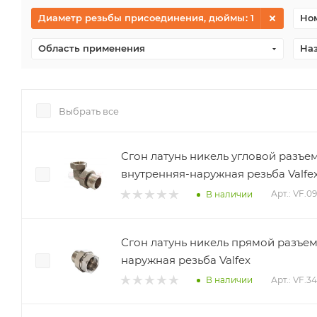
Диаметр резьбы присоединения, дюймы
: 1
Ном
Область применения
На
Выбрать все
Сгон латунь никель угловой разъем
внутренняя-наружная резьба Valfe
Арт.: VF.0
В наличии
Сгон латунь никель прямой разъем
наружная резьба Valfex
Арт.: VF.3
В наличии