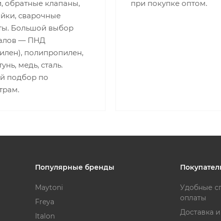
, обратные клапаны,
при покупке оптом.
айки, сварочные
ты. Большой выбор
алов — ПНД
илен), полипропилен,
унь, медь, сталь.
й подбор по
трам.
Популярные бренды
Покупател
Maytoni
Удобные с
оплаты
Freya
Доставка 
Italon