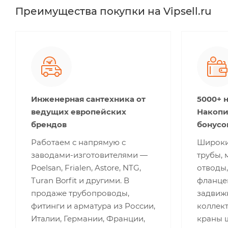
Преимущества покупки на Vipsell.ru
Инженерная сантехника от
5000+ 
ведущих европейских
Накопи
брендов
бонусо
Работаем с напрямую с
Широки
заводами-изготовителями —
трубы, 
Poelsan, Frialen, Astore, NTG,
отводы,
Turan Borfit и другими. В
фланце
продаже трубопроводы,
задвижк
фитинги и арматура из России,
коллект
Италии, Германии, Франции,
краны 