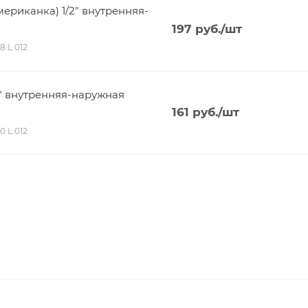
ериканка) 1/2" внутренняя-
197
руб.
/шт
8.L.012
" внутренняя-наружная
161
руб.
/шт
0.L.012