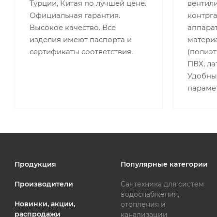
Турции, Китая по лучшей цене.
вентили
Официальная гарантия.
контрг
Высокое качество. Все
аппара
изделия имеют паспорта и
матери
сертификаты соответствия.
(полиэт
ПВХ, лат
Удобны
параме
Продукция
Популярные категории
Производители
Сантехника для систем
водоснабжения,
Новинки, акции,
отопления и
распродажи
канализации