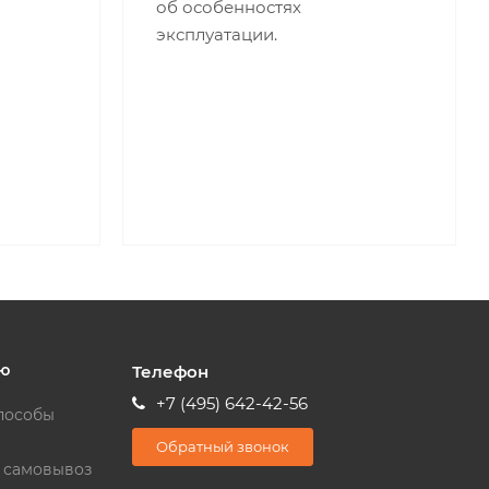
об особенностях
эксплуатации.
ю
Телефон
+7 (495) 642-42-56
пособы
Обратный звонок
и самовывоз