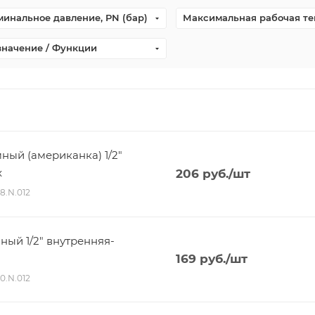
инальное давление, PN (бар)
Максимальная рабочая те
значение / Функции
ный (американка) 1/2"
x
206
руб.
/шт
98.N.012
ный 1/2" внутренняя-
169
руб.
/шт
40.N.012