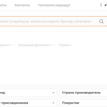
+
зиты
Контакты
Построить маршрут
—
—
инги
Латунные фитинги
Сгоны
енд
Страна производитель
п присоединения
Покрытие