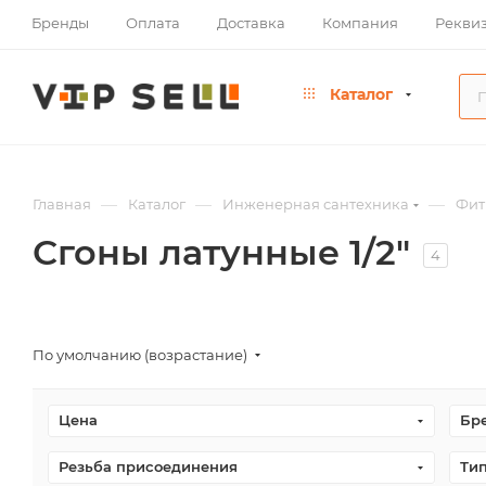
Бренды
Оплата
Доставка
Компания
Рекви
Каталог
—
—
—
Главная
Каталог
Инженерная сантехника
Фит
Сгоны латунные 1/2"
4
По умолчанию (возрастание)
Цена
Бр
Резьба присоединения
Ти