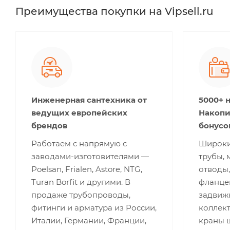
Преимущества покупки на Vipsell.ru
Инженерная сантехника от
5000+ 
ведущих европейских
Накопи
брендов
бонусо
Работаем с напрямую с
Широки
заводами-изготовителями —
трубы, 
Poelsan, Frialen, Astore, NTG,
отводы,
Turan Borfit и другими. В
фланце
продаже трубопроводы,
задвижк
фитинги и арматура из России,
коллект
Италии, Германии, Франции,
краны 