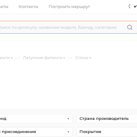
+
зиты
Контакты
Построить маршрут
—
—
инги
Латунные фитинги
Сгоны
енд
Страна производитель
п присоединения
Покрытие