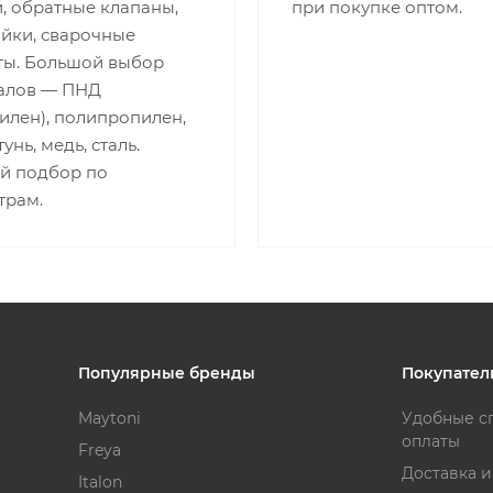
, обратные клапаны,
при покупке оптом.
айки, сварочные
ты. Большой выбор
алов — ПНД
илен), полипропилен,
унь, медь, сталь.
й подбор по
трам.
Популярные бренды
Покупател
Maytoni
Удобные с
оплаты
Freya
Доставка 
Italon