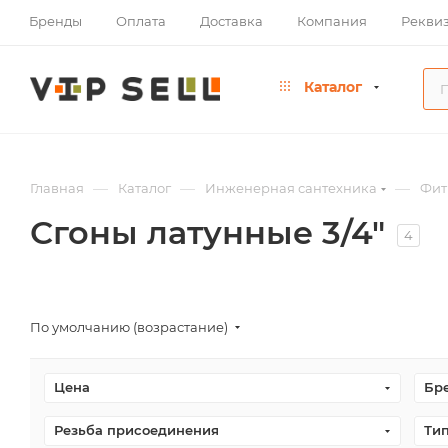
Бренды
Оплата
Доставка
Компания
Рекви
Каталог
—
—
—
Главная
Каталог
Инженерная сантехника
Фит
Сгоны латунные 3/4"
4
По умолчанию (возрастание)
Цена
Бр
Резьба присоединения
Ти