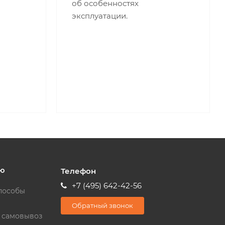
об особенностях
эксплуатации.
ю
Телефон
+7 (495) 642-42-56
пособы
Обратный звонок
и самовывоз