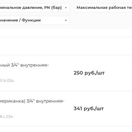
инальное давление, PN (бар)
Максимальная рабочая те
значение / Функции
ный 3/4" внутренняя-
250
руб.
/шт
40.N.034
мериканка) 3/4" внутренняя-
341
руб.
/шт
98.L.034