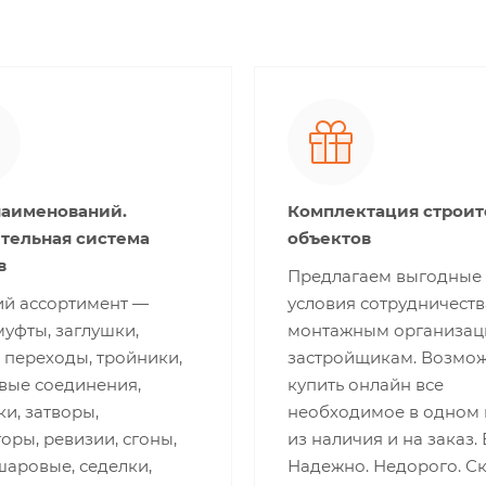
наименований.
Комплектация строи
тельная система
объектов
в
Предлагаем выгодные
й ассортимент —
условия сотрудничеств
муфты, заглушки,
монтажным организац
 переходы, тройники,
застройщикам. Возмо
вые соединения,
купить онлайн все
и, затворы,
необходимое в одном 
оры, ревизии, сгоны,
из наличия и на заказ.
шаровые, седелки,
Надежно. Недорого. С