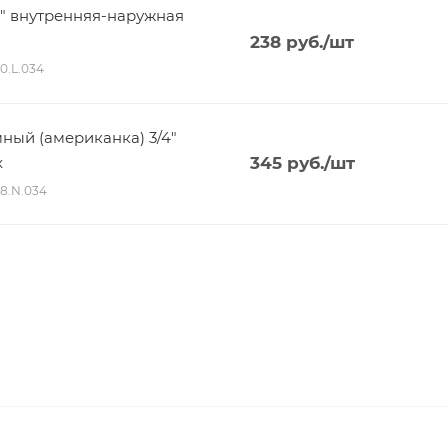
4" внутренняя-наружная
238
руб.
/шт
40.L.034
мный (американка) 3/4"
x
345
руб.
/шт
98.N.034