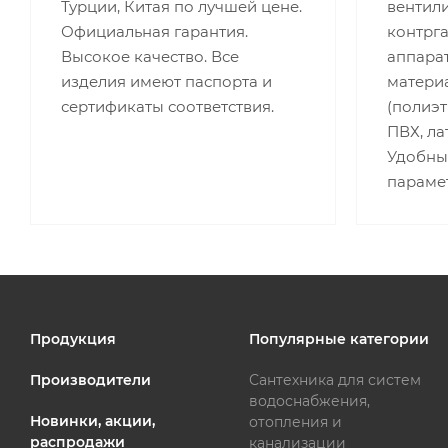
Турции, Китая по лучшей цене.
вентили
Официальная гарантия.
контрг
Высокое качество. Все
аппара
изделия имеют паспорта и
матери
сертификаты соответствия.
(полиэт
ПВХ, лат
Удобны
параме
Продукция
Популярные категории
Производители
Сантехника для систем
водоснабжения,
Новинки, акции,
отопления и
распродажи
канализации