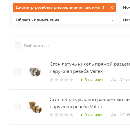
Диаметр резьбы присоединения, дюймы
: 1
Ном
Область применения
На
Выбрать все
Сгон латунь никель прямой разъем
наружная резьба Valfex
Арт.: VF.3
В наличии
Сгон латунь угловой разъемный (а
наружная резьба Valfex
Арт.: VF.0
В наличии