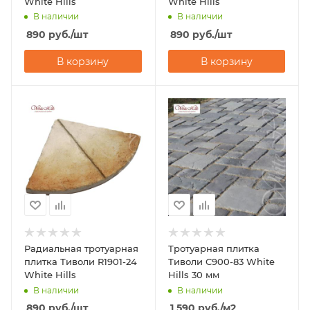
White Hills
White Hills
В наличии
В наличии
890
руб.
/шт
890
руб.
/шт
В корзину
В корзину
Радиальная тротуарная
Тротуарная плитка
плитка Тиволи R1901-24
Тиволи С900-83 White
White Hills
Hills 30 мм
В наличии
В наличии
890
руб.
/шт
1 590
руб.
/м2