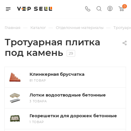
0
—
—
—
Главная
Каталог
Отделочные материалы
Тротуарн
Тротуарная плитка
под камень
29
Клинкерная брусчатка
81 ТОВАР
Лотки водоотводные бетонные
3 ТОВАРА
Георешетки для дорожек бетонные
1 ТОВАР