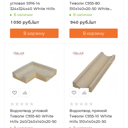
угловая S916-14
Тиволи С955-80
324x324x40 White Hills
510x140x20-50 White
Hills
В наличии
В наличии
1 050
руб.
/шт
940
руб.
/шт
В корзину
В корзину
Водоотвод угловой
Водоотвод прямой
Тиволи С955-60 White
Тиволи С955-10 White
Hills 240/240x140x20-50
Hills 510x140x20-50
В наличии
В наличии