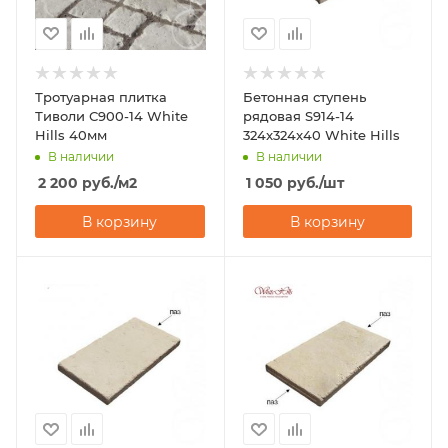
Тротуарная плитка
Бетонная ступень
Тиволи С900-14 White
рядовая S914-14
Hills 40мм
324x324x40 White Hills
В наличии
В наличии
2 200
руб.
/м2
1 050
руб.
/шт
В корзину
В корзину