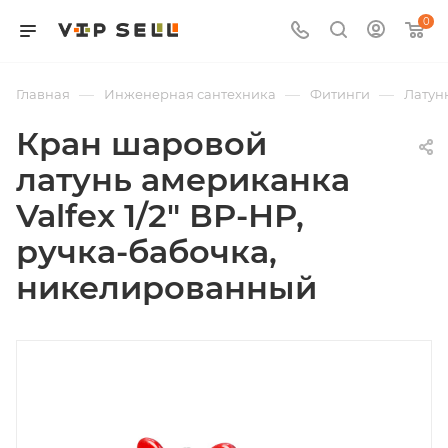
0
—
—
—
Главная
Инженерная сантехника
Фитинги
Латун
Кран шаровой
латунь американка
Valfex 1/2" ВР-НР,
ручка-бабочка,
никелированный