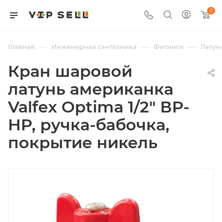
0
—
—
—
Главная
Инженерная сантехника
Фитинги
Латун
Кран шаровой
латунь американка
Valfex Optima 1/2" ВР-
НР, ручка-бабочка,
покрытие никель