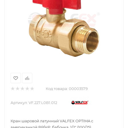
Код товара:
00003579
Артикул:
VF.227.L0B1.012
Кран шаровой латунный VALFEX OPTIMA с
американкой ВР/НР, бабочка, 1/2" (100/25)