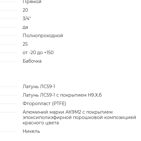
Прямой
20
3/4"
да
Полнопроходной
25
от -20 до +150
Бабочка
Латунь ЛС59-1
Латунь ЛС59-1 с покрытием Н9.Х.б
Фторопласт (PTFE)
Алюминий марки АК9М2 с покрытием
эпоксиполиэфирной порошковой композицией
красного цвета
Никель