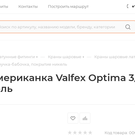
+
зиты
Контакты
Построить маршрут
—
—
атунные фитинги
Краны шаровые
Краны шаровые лат
 ручка-бабочка, покрытие никель
ериканка Valfex Optima 3/
ель
Код товара:
00