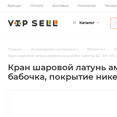
Бренды
Оплата
Доставка
Компания
Рекви
Каталог
—
—
—
Главная
Инженерная сантехника
Фитинги
Л
Кран шаровой латунь американка Valfex Optima 3/4" ВР-НР,
Кран шаровой латунь ам
бабочка, покрытие ник