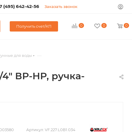
7 (495) 642-42-56
Заказать звонок
0
0
0
Получить счет/КП
—
унные для воды
4" ВР-НР, ручка-
003580
Артикул:
VF.227.L0B1.034