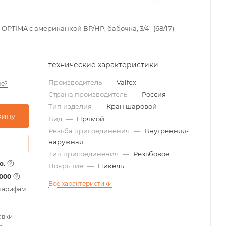
PTIMA с американкой ВР/НР, бабочка, 3/4" (68/17)
технические характеристики
Производитель
—
Valfex
е?
Страна производитель
—
Россия
Тип изделия
—
Кран шаровой
зину
Вид
—
Прямой
Резьба присоединения
—
Внутренняя-
наружная
Тип присоединения
—
Резьбовое
о.
Покрытие
—
Никель
1000
Все характеристики
 тарифам
авки