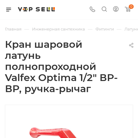
0
—
—
—
Главная
Инженерная сантехника
Фитинги
Латун
Кран шаровой
латунь
полнопроходной
Valfex Optima 1/2" ВР-
ВР, ручка-рычаг