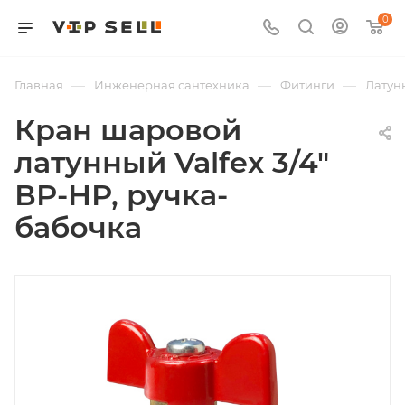
0
—
—
—
Главная
Инженерная сантехника
Фитинги
Латун
Кран шаровой
латунный Valfex 3/4"
ВР-НР, ручка-
бабочка