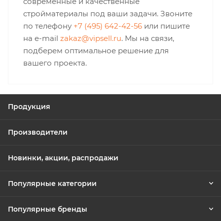
современные и качественные
стройматериалы под ваши задачи. Звоните
по телефону
+7 (495) 642-42-56
или пишите
на e-mail
zakaz@vipsell.ru
. Мы на связи,
подберем оптимальное решение для
вашего проекта.
Продукция
Производители
Новинки, акции, распродажи
Популярные категории
Популярные бренды