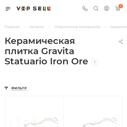
0
—
—
—
Главная
Каталог
Отделочные материалы
Керамич
Керамическая
плитка Gravita
Statuario Iron Ore
3
ФИЛЬТР