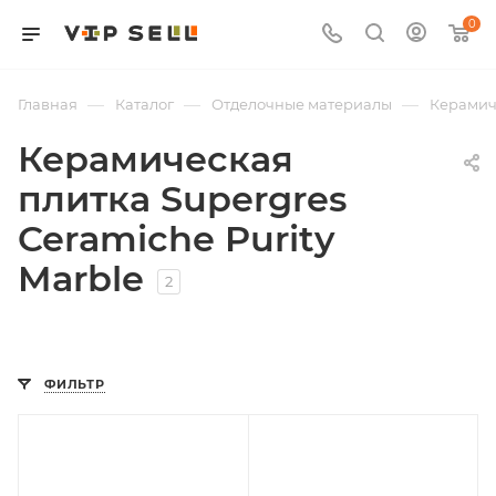
0
—
—
—
Главная
Каталог
Отделочные материалы
Керамич
Керамическая
плитка Supergres
Ceramiche Purity
Marble
2
ФИЛЬТР