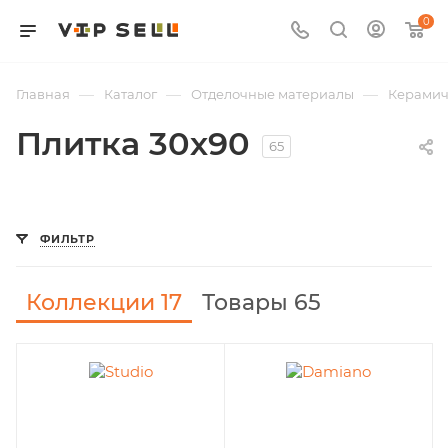
0
—
—
—
Главная
Каталог
Отделочные материалы
Керамич
Плитка 30х90
65
ФИЛЬТР
Коллекции
17
Товары 65