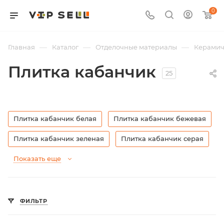
0
—
—
—
Главная
Каталог
Отделочные материалы
Керамич
Плитка кабанчик
25
Плитка кабанчик белая
Плитка кабанчик бежевая
Плитка кабанчик зеленая
Плитка кабанчик серая
Показать еще
ФИЛЬТР