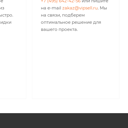
ое
+7 (495) 642-42-56
или пишите
из
на e-mail
zakaz@vipsell.ru
. Мы
ыстро.
на связи, подберем
кидки
оптимальное решение для
вашего проекта.