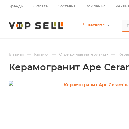
Бренды
Оплата
Доставка
Компания
Рекви
Каталог
—
—
—
Главная
Каталог
Отделочные материалы
Кера
Керамогранит Ape Ceram