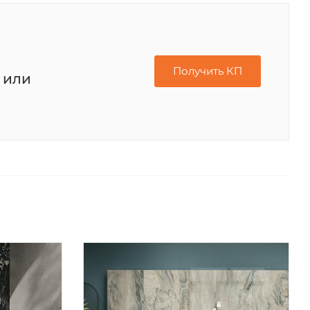
Получить КП
 или
a