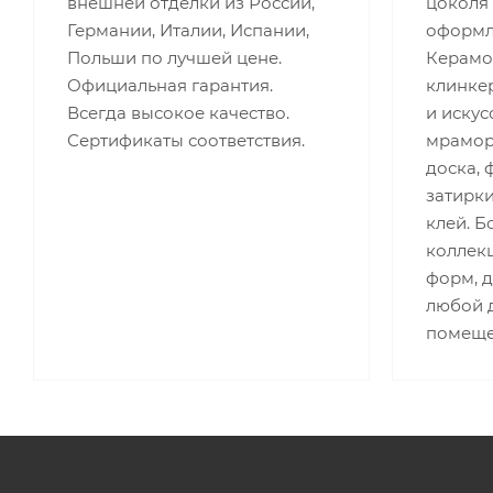
внешней отделки из России,
цоколя 
Германии, Италии, Испании,
оформле
Польши по лучшей цене.
Керамог
Официальная гарантия.
клинкер
Всегда высокое качество.
и искус
Сертификаты соответствия.
мрамор,
доска, 
затирки
клей. 
коллекц
форм, 
любой д
помеще