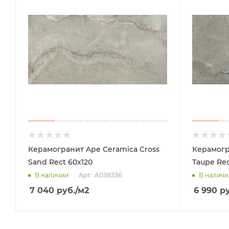
Керамогранит Ape Ceramica Cross
Керамогр
Sand Rect 60x120
Taupe Rec
Арт.: A038336
В наличии
В наличи
7 040
руб.
/м2
6 990
ру