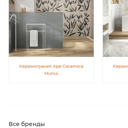
Керамогранит Ape Ceramica
Керам
Munui
Все бренды