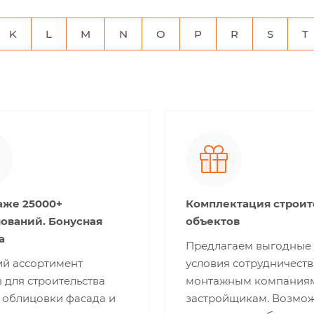
K
L
M
N
O
P
R
S
T
аже 25000+
Комплектация строи
ований. Бонусная
объектов
а
Предлагаем выгодные
й ассортимент
условия сотрудничеств
 для строительства
монтажным компания
 облицовки фасада и
застройщикам. Возмо