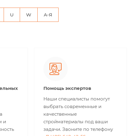
U
W
А-Я
тельных
Помощь экспертов
Наши специалисты помогут
выбрать современные и
а
качественные
м и
стройматериалы под ваши
жность
задачи. Звоните по телефону