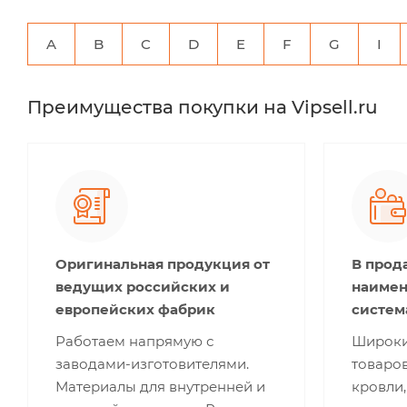
A
B
C
D
E
F
G
I
Преимущества покупки на Vipsell.ru
Оригинальная продукция от
В прод
ведущих российских и
наимен
европейских фабрик
систем
Работаем напрямую с
Широки
заводами-изготовителями.
товаров
Материалы для внутренней и
кровли,