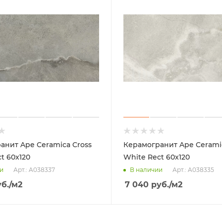
анит Ape Ceramica Cross
Керамогранит Ape Ceramic
t 60x120
White Rect 60x120
Арт.: A038337
Арт.: A038335
и
В наличии
б.
/м2
7 040
руб.
/м2