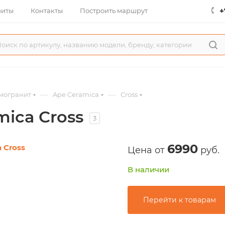
+
зиты
Контакты
Построить маршрут
—
—
могранит
Ape Ceramica
Cross
ica Cross
3
6990
Цена от
руб.
В наличии
Перейти к товарам