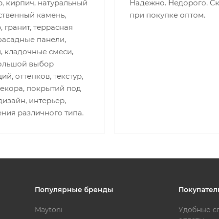
, кирпич, натуральный
Надежно. Недорого. С
ственный камень,
при покупке оптом.
 гранит, террасная
фасадные панели,
, кладочные смеси,
Большой выбор
ий, оттенков, текстур,
декора, покрытий под
изайн, интерьер,
ния различного типа.
Популярные бренды
Покупател
Maytoni
Удобные с