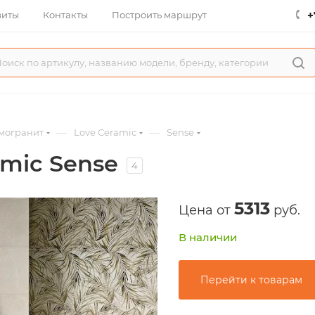
+
зиты
Контакты
Построить маршрут
—
—
могранит
Love Ceramic
Sense
mic Sense
4
5313
Цена от
руб.
В наличии
Перейти к товарам