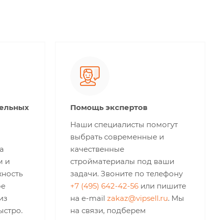
тельных
Помощь экспертов
Наши специалисты помогут
выбрать современные и
а
качественные
м и
стройматериалы под ваши
жность
задачи. Звоните по телефону
ое
+7 (495) 642-42-56
или пишите
из
на e-mail
zakaz@vipsell.ru
. Мы
ыстро.
на связи, подберем