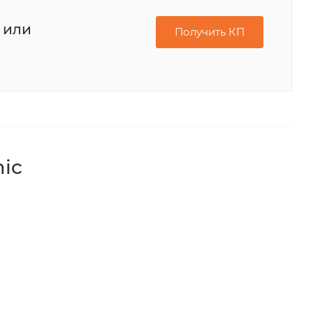
 или
Получить КП
ic