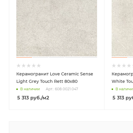
Керамогранит Love Ceramic Sense
Керамогр
Light Grey Touch Rett 80x80
White Tou
Арт.: 608.0021.047
В наличии
В наличи
5 313
руб.
/м2
5 313
ру