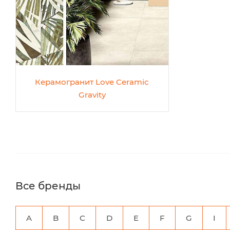
Керамогранит Love Ceramic
Gravity
Все бренды
A
B
C
D
E
F
G
I