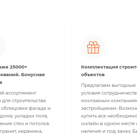
аже 25000+
Комплектация строи
ований. Бонусная
объектов
а
Предлагаем выгодные
й ассортимент
условия сотрудничеств
 для строительства
монтажным компания
 облицовки фасада и
застройщикам. Возмо
дома, укладки пола,
купить все необходим
ния стен и потолка.
онлайн в одном месте 
ранит, керамика,
наличия и под заказ. Б