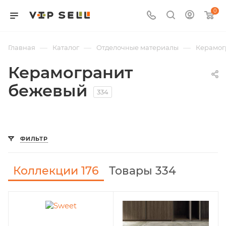
0
—
—
—
Главная
Каталог
Отделочные материалы
Керамог
Керамогранит
бежевый
334
ФИЛЬТР
Коллекции
176
Товары 334