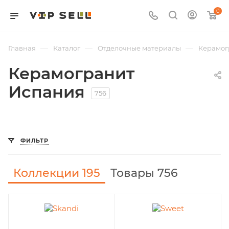
0
—
—
—
Главная
Каталог
Отделочные материалы
Керамог
Керамогранит
Испания
756
ФИЛЬТР
Коллекции
195
Товары 756