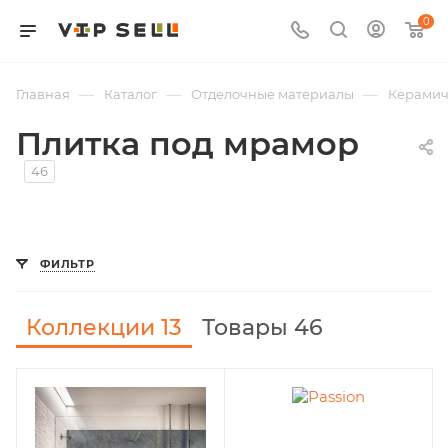
0
—
—
—
Главная
Каталог
Отделочные материалы
Керамич
Плитка под мрамор
46
ФИЛЬТР
Коллекции
13
Товары 46