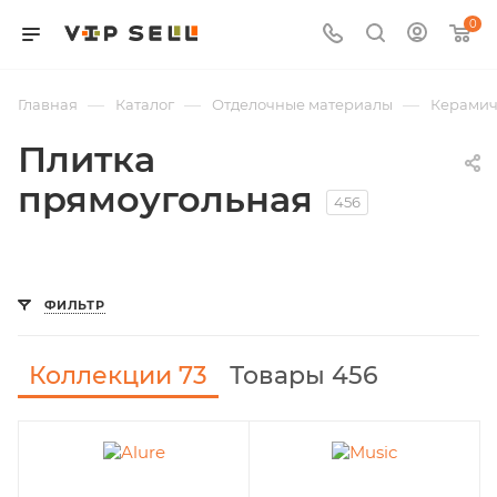
0
—
—
—
Главная
Каталог
Отделочные материалы
Керамич
Плитка
прямоугольная
456
ФИЛЬТР
Коллекции
73
Товары 456