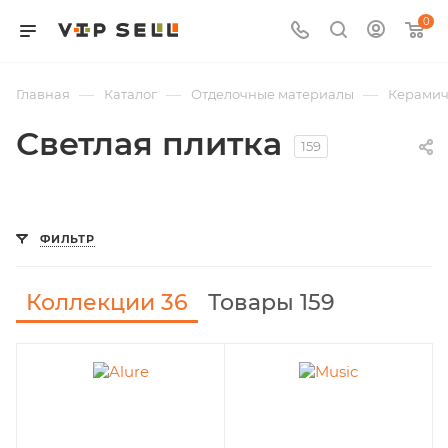
0
—
—
—
Главная
Каталог
Отделочные материалы
Керамич
Светлая плитка
159
ФИЛЬТР
Коллекции
36
Товары 159