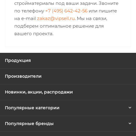
стройматериалы под ваши задачи. Звоните
по телефону
+7 (495) 642-42-56
или пишите
на e-mail
zakaz@vipsell.ru
. Мы на связи,
подберем оптимальное решение для
вашего проекта.
Продукция
Производители
Новинки, акции, распродажи
Популярные категории
Популярные бренды