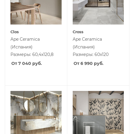
Clos
Cross
Ape Ceramica
Ape Ceramica
(Испания)
(Испания)
Размеры: 60,4x120,8
Размеры: 60x120
От 7 040
руб.
От 6 990
руб.