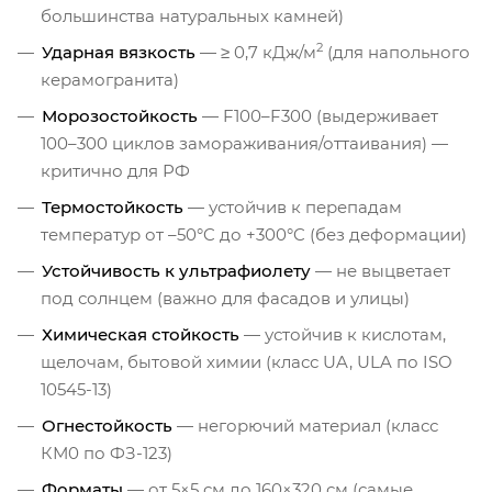
большинства натуральных камней)
2
Ударная вязкость
— ≥ 0,7 кДж/м
(для напольного
керамогранита)
Морозостойкость
— F100–F300 (выдерживает
100–300 циклов замораживания/оттаивания) —
критично для РФ
Термостойкость
— устойчив к перепадам
температур от –50°C до +300°C (без деформации)
Устойчивость к ультрафиолету
— не выцветает
под солнцем (важно для фасадов и улицы)
Химическая стойкость
— устойчив к кислотам,
щелочам, бытовой химии (класс UA, ULA по ISO
10545-13)
Огнестойкость
— негорючий материал (класс
КМ0 по ФЗ-123)
Форматы
— от 5×5 см до 160×320 см (самые