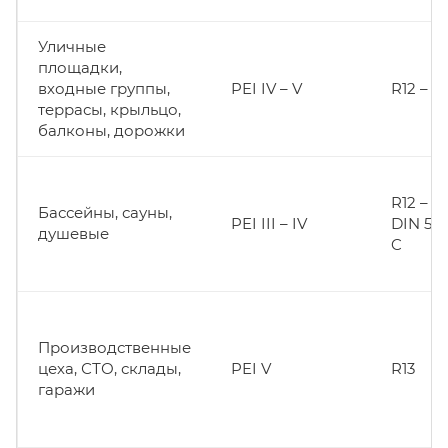
Уличные
площадки,
входные группы,
PEI IV – V
R12 – R
террасы, крыльцо,
балконы, дорожки
R12 – R
Бассейны, сауны,
PEI III – IV
DIN 510
душевые
C
Производственные
цеха, СТО, склады,
PEI V
R13
гаражи