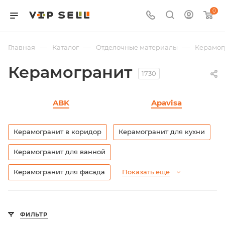
0
—
—
—
Главная
Каталог
Отделочные материалы
Керамог
Керамогранит
1730
ABK
Apavisa
Керамогранит в коридор
Керамогранит для кухни
Керамогранит для ванной
Керамогранит для фасада
Показать еще
ФИЛЬТР