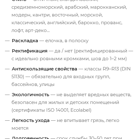
средиземноморский, арабский, марокканский,
модерн, кантри, восточный, морской,
классический, английский, барокко, прованс,
лофт, арт-деко...
Раскладка
— елочка, в полоску
Ректификация
— да / нет (ректифицированный —
с идеально ровными кромками, шов до 1–2 мм)
Антискользящие свойства
— классы R9–R13 (DIN
51130) — обязательно для входных групп,
бассейнов, улицы
Экологичность
— не выделяет вредных веществ,
безопасен для жилых и детских помещений
(сертификаты ISO 14001, Ecolabel)
Легкость ухода
— не впитывает грязь, легко
моется
Долговечность
— срок службы 30–50 лет при