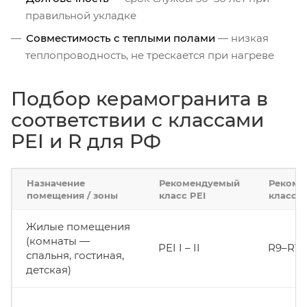
правильной укладке
Совместимость с теплыми полами
— низкая
теплопроводность, не трескается при нагреве
Подбор керамогранита в
соответствии с классами
PEI и R для РФ
Назначение
Рекомендуемый
Рекоме
помещения / зоны
класс PEI
класс R
Жилые помещения
(комнаты —
PEI I – II
R9–R10
спальня, гостиная,
детская)