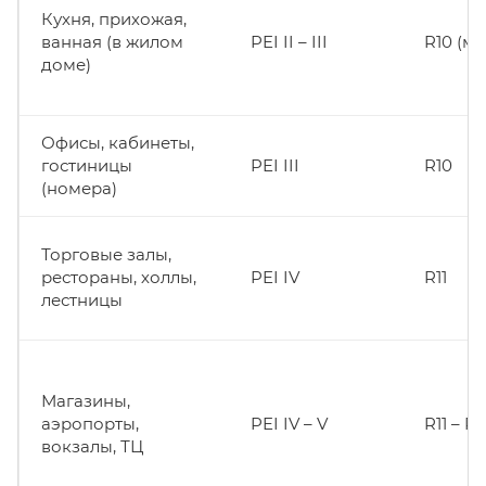
Кухня, прихожая,
ванная (в жилом
PEI II – III
R10 (м
доме)
Офисы, кабинеты,
гостиницы
PEI III
R10
(номера)
Торговые залы,
рестораны, холлы,
PEI IV
R11
лестницы
Магазины,
аэропорты,
PEI IV – V
R11 – R1
вокзалы, ТЦ