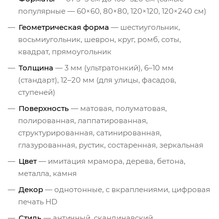
популярные — 60×60, 80×80, 120×120, 120×240 см)
Геометрическая форма
— шестиугольник,
восьмиугольник, шеврон, круг, ромб, соты,
квадрат, прямоугольник
Толщина
— 3 мм (ультратонкий), 6–10 мм
(стандарт), 12–20 мм (для улицы, фасадов,
ступеней)
Поверхность
— матовая, полуматовая,
полированная, лаппатированная,
структурированная, сатинированная,
глазурованная, рустик, состаренная, зеркальная
Цвет
— имитация мрамора, дерева, бетона,
металла, камня
Декор
— однотонные, с вкраплениями, цифровая
печать HD
Стиль
— античный, скандинавский,